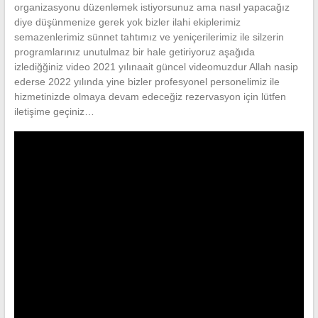
organizasyonu düzenlemek istiyorsunuz ama nasıl yapacağız
diye düşünmenize gerek yok bizler ilahi ekiplerimiz
semazenlerimiz sünnet tahtımız ve yeniçerilerimiz ile silzerin
programlarınız unutulmaz bir hale getiriyoruz aşağıda
izlediğğiniz video 2021 yılınaait güncel videomuzdur Allah nasip
ederse 2022 yılında yine bizler profesyonel personelimiz ile
hizmetinizde olmaya devam edeceğiz rezervasyon için lütfen
iletişime geçiniz…