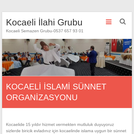
Skip
Kocaeli İlahi Grubu
to
content
Kocaeli Semazen Grubu-0537 657 93 01
KOCAELİ İSLAMİ SÜNNET
ORGANİZASYONU
Kocaelide 15 yıldır hizmet vermekten mutluluk duyuyoruz
sizlerde biricik evladınız için kocaelinde islama uygun bir sünnet