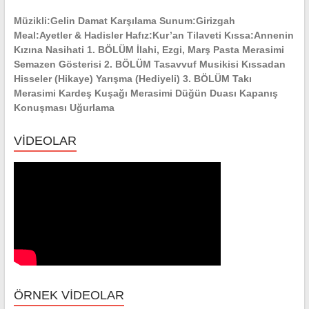
YERLERİ
Müzikli:Gelin Damat Karşılama Sunum:Girizgah
Meal:Ayetler & Hadisler Hafız:Kur’an Tilaveti Kıssa:Annenin
Kızına Nasihati 1. BÖLÜM İlahi, Ezgi, Marş Pasta Merasimi
Semazen Gösterisi 2. BÖLÜM Tasavvuf Musikisi Kıssadan
Hisseler (Hikaye) Yarışma (Hediyeli) 3. BÖLÜM Takı
Merasimi Kardeş Kuşağı Merasimi Düğün Duası Kapanış
Konuşması Uğurlama
VİDEOLAR
ÖRNEK VİDEOLAR