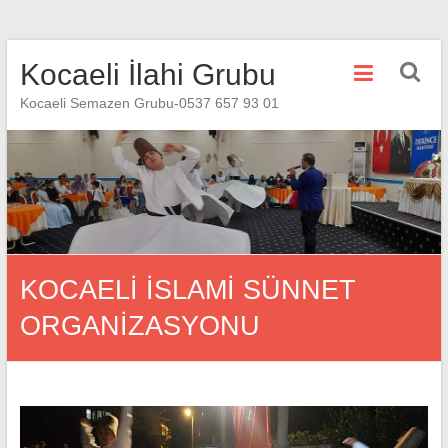
Skip
Kocaeli İlahi Grubu
to
content
Kocaeli Semazen Grubu-0537 657 93 01
KOCAELİ İSLAMİ SÜNNET
ORGANİZASYONU