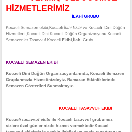
HİZMETLERİMİZ
İLAHİ GRUBU
Kocaeli Semazen ekibi,Kocaeli
İlahi Ekibi
ve Kocaeli Dini Düğün
Hizmetleri ,Kocaeli Dini Kocaeli Düğün Organizasyonu,Kocaeli
Semazenler Tasavvuf Kocaeli
Ekibi
,
İlahi
Grubu
KOCAELİ SEMAZEN EKİBİ
Kocaeli Dini Düğün Organizasyonlarında, Kocaeli Semazen
Gruplarımızla Hizmetinizdeyiz. Ramazan Etkinliklerinde
Semazen Gösterileri Sunmaktayız.
KOCAELİ TASAVVUF EKİBİ
Kocaeli tasavvuf ekibi
ile Kocaeli tasavvuf grubumuz
sizlere özel günlerinizde hizmet vermektedir.Kocaeli
tasavvuf ekibimiz in seçkin ilahileri ve geniş repartuarı ve