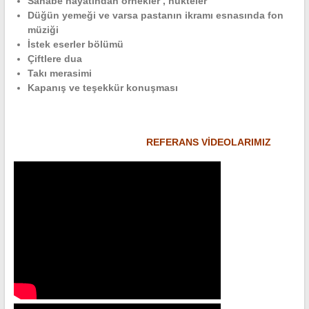
Sahabe hayatından örnekler , nükteler
Düğün yemeği ve varsa pastanın ikramı esnasında fon
müziği
İstek eserler bölümü
Çiftlere dua
Takı merasimi
Kapanış ve teşekkür konuşması
REFERANS VİDEOLARIMIZ