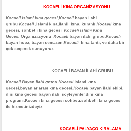
KOCAELİ KINA ORGANİZASYONU
Kocaeli islami kına gecesi
,
Kocaeli
bayan ilahi
grubu
Kocaeli
,islami kına,ilahili kına, kuranlı
Kocaeli
kına
gecesi, sohbetli kına gecesi
Kocaeli
İslami Kına
Gecesi
Organizasyonu
Kocaeli
bayan ilahi grubu,
Kocaeli
bayan hoca, bayan semazen,
Kocaeli
kına tahtı, ve daha bir
çok seçenek sunuyoruz
KOCAELİ BAYAN İLAHİ GRUBU
Kocaeli Bayan ilahi grubu
,
Kocaeli
islami kına
gecesi,bayanlar arası kına gecesi,
Kocaeli
bayan ilahi ekibi,
dini kına gecesi,bayan ilahi söyleyenler,dini kina
programi,Kocaeli kına gecesi sohbeti,
sohbetli kına gecesi
ile hizmetinizdeyiz
KOCAELİ PALYAÇO KİRALAMA