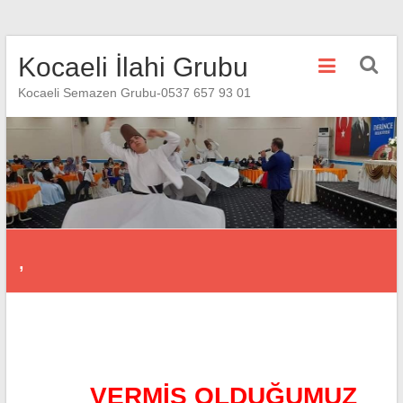
Skip
Kocaeli İlahi Grubu
to
content
Kocaeli Semazen Grubu-0537 657 93 01
,
VERMİŞ OLDUĞUMUZ