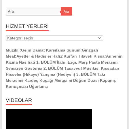
Ara
HİZMET YERLERİ
HİZMET
YERLERİ
Müzikli:Gelin Damat Karşılama Sunum:Girizgah
Meal:Ayetler & Hadisler Hafız:Kur’an Tilaveti Kıssa:Annenin
Kızına Nasihati 1. BÖLÜM İlahi, Ezgi, Marş Pasta Merasimi
Semazen Gösterisi 2. BÖLÜM Tasavvuf Musikisi Kıssadan
Hisseler (Hikaye) Yarışma (Hediyeli) 3. BÖLÜM Takı
Merasimi Kardeş Kuşağı Merasimi Düğün Duası Kapanış
Konuşması Uğurlama
VİDEOLAR