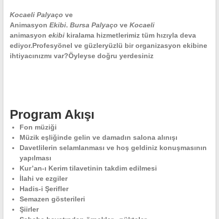
Kocaeli Palyaço
ve
Animasyon
Ekibi
.
Bursa
Palyaço
ve
Kocaeli
animasyon
ekibi
kiralama hizmetlerimiz tüm hızıyla deva
ediyor.Profesyönel ve güzleryüzlü bir organizasyon ekibine
ihtiyacınızmı var?Öyleyse doğru yerdesiniz
Program Akışı
Fon müziği
Müzik eşliğinde gelin ve damadın salona alınışı
Davetlilerin selamlanması ve hoş geldiniz konuşmasının
yapılması
Kur’an-ı Kerim tilavetinin takdim edilmesi
İlahi ve ezgiler
Hadis-i Şerifler
Semazen gösterileri
Şiirler