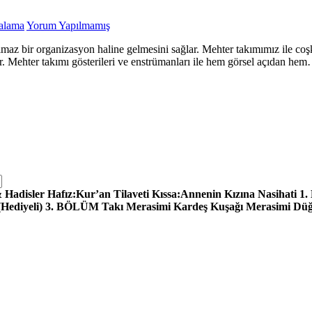
ralama
Yorum Yapılmamış
z bir organizasyon haline gelmesini sağlar. Mehter takımımız ile coşk
ir. Mehter takımı gösterileri ve enstrümanları ile hem görsel açıdan he
adisler Hafız:Kur’an Tilaveti Kıssa:Annenin Kızına Nasihati 1.
 (Hediyeli) 3. BÖLÜM Takı Merasimi Kardeş Kuşağı Merasimi D