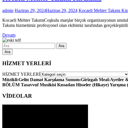
admin
Haziran 29, 2024
Haziran 29, 2024
Kocaeli Mehter Takımı Ki
Kocaeli Mehter TakımıCoşkulu marşlar birçok organizasyonun unutulma
Takımı hizmetimiz profesyonel olan ekibimiz tarafından gerçekleştiril
Devam
Ara
HİZMET YERLERİ
HİZMET YERLERİ
Müzikli:Gelin Damat Karşılama Sunum:Girizgah Meal:Ayetler & H
BÖLÜM Tasavvuf Musikisi Kıssadan Hisseler (Hikaye) Yarışma
VİDEOLAR