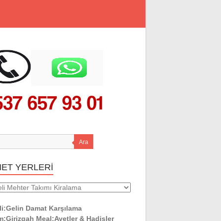
Ara
MET YERLERİ
ET
ERİ
li:Gelin Damat Karşılama
:Girizgah Meal:Ayetler & Hadisler