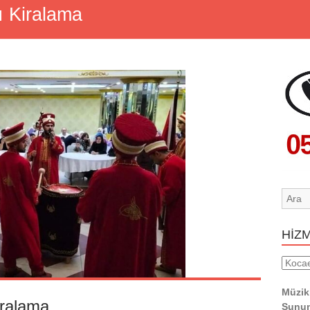
ı Kiralama
HİZ
HİZM
YERL
Müzik
iralama
Sunum