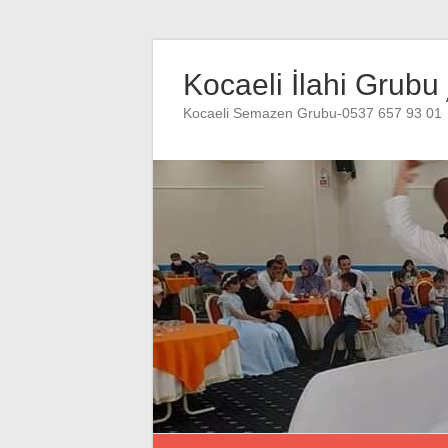
Skip
to
Kocaeli İlahi Grubu
content
Kocaeli Semazen Grubu-0537 657 93 01