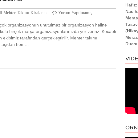
Hafız
Nasih
li Mehter Takımı Kiralama
Yorum Yapılmamış
Meras
Tasav
rçok organizasyonun unutulmaz bir organizasyon haline
(Hika
kulu birçok marşa organizasyonlarınızda yer veririz. Kocaeli
Meras
ekibimiz tarafından gerçekleştirilir. Mehter takımı
Duası
sel açıdan hem…
VİD
ÖRN