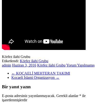
Körfez ilahi Grubu
Etiketlendi:
Körfez ilahi Grubu
admin
Haziran 3, 2016
Körfez ilahi Grubu
Yorum Yapılmamış
←
KOCAELİ MEHTERAN TAKIMI
Kocaeli İslami Organizasyon
→
Bir yanıt yazın
E-posta adresiniz yayınlanmayacak.
Gerekli alanlar
*
ile
işaretlenmişlerdir