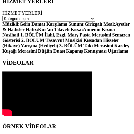
HİZMET YERLERİ
HİZMET YERLERİ
Müzikli:Gelin Damat Karşılama Sunum:Girizgah Meal:Ayetler
& Hadisler Hafız:Kur’an Tilaveti Kıssa:Annenin Kızına
Nasihati 1. BÖLÜM İlahi, Ezgi, Marş Pasta Merasimi Semazen
Gösterisi 2. BÖLÜM Tasavvuf Musikisi Kıssadan Hisseler
(Hikaye) Yarışma (Hediyeli) 3. BÖLÜM Takı Merasimi Kardeş
Kuşağı Merasimi Düğün Duası Kapanış Konuşması Uğurlama
VİDEOLAR
ÖRNEK VİDEOLAR