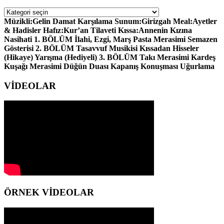
HİZMET
YERLERİ
Müzikli:Gelin Damat Karşılama Sunum:Girizgah Meal:Ayetler
& Hadisler Hafız:Kur’an Tilaveti Kıssa:Annenin Kızına
Nasihati 1. BÖLÜM İlahi, Ezgi, Marş Pasta Merasimi Semazen
Gösterisi 2. BÖLÜM Tasavvuf Musikisi Kıssadan Hisseler
(Hikaye) Yarışma (Hediyeli) 3. BÖLÜM Takı Merasimi Kardeş
Kuşağı Merasimi Düğün Duası Kapanış Konuşması Uğurlama
VİDEOLAR
ÖRNEK VİDEOLAR