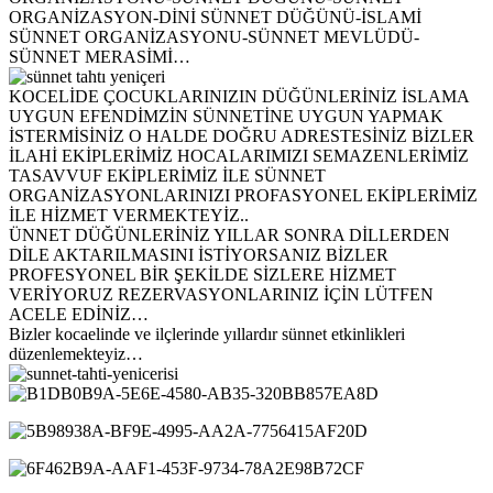
ORGANİZASYON-DİNİ SÜNNET DÜĞÜNÜ-İSLAMİ
SÜNNET ORGANİZASYONU-SÜNNET MEVLÜDÜ-
SÜNNET MERASİMİ…
KOCELİDE ÇOCUKLARINIZIN DÜĞÜNLERİNİZ İSLAMA
UYGUN EFENDİMZİN SÜNNETİNE UYGUN YAPMAK
İSTERMİSİNİZ O HALDE DOĞRU ADRESTESİNİZ BİZLER
İLAHİ EKİPLERİMİZ HOCALARIMIZI SEMAZENLERİMİZ
TASAVVUF EKİPLERİMİZ İLE SÜNNET
ORGANİZASYONLARINIZI PROFASYONEL EKİPLERİMİZ
İLE HİZMET VERMEKTEYİZ..
ÜNNET DÜĞÜNLERİNİZ YILLAR SONRA DİLLERDEN
DİLE AKTARILMASINI İSTİYORSANIZ BİZLER
PROFESYONEL BİR ŞEKİLDE SİZLERE HİZMET
VERİYORUZ REZERVASYONLARINIZ İÇİN LÜTFEN
ACELE EDİNİZ…
Bizler kocaelinde ve ilçlerinde yıllardır sünnet etkinlikleri
düzenlemekteyiz…