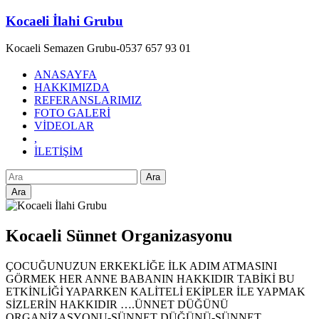
Skip
Kocaeli İlahi Grubu
to
content
Kocaeli Semazen Grubu-0537 657 93 01
ANASAYFA
HAKKIMIZDA
REFERANSLARIMIZ
FOTO GALERİ
VİDEOLAR
,
İLETİŞİM
Ara
Kocaeli Sünnet Organizasyonu
ÇOCUĞUNUZUN ERKEKLİĞE İLK ADIM ATMASINI
GÖRMEK HER ANNE BABANIN HAKKIDIR TABİKİ BU
ETKİNLİĞİ YAPARKEN KALİTELİ EKİPLER İLE YAPMAK
SİZLERİN HAKKIDIR ….ÜNNET DÜĞÜNÜ
ORGANİZASYONU-SÜNNET DÜĞÜNÜ-SÜNNET