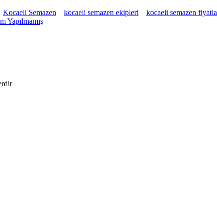
Kocaeli Semazen
kocaeli semazen ekipleri
kocaeli semazen fiyatla
m Yapılmamış
erdir