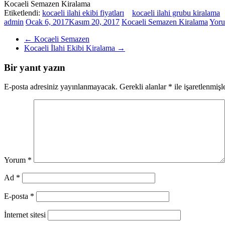
Kocaeli Semazen Kiralama
Etiketlendi:
kocaeli ilahi ekibi fiyatları
kocaeli ilahi grubu kiralama
admin
Ocak 6, 2017
Kasım 20, 2017
Kocaeli Semazen Kiralama
Yoru
←
Kocaeli Semazen
Kocaeli İlahi Ekibi Kiralama
→
Bir yanıt yazın
E-posta adresiniz yayınlanmayacak.
Gerekli alanlar
*
ile işaretlenmişl
Yorum
*
Ad
*
E-posta
*
İnternet sitesi