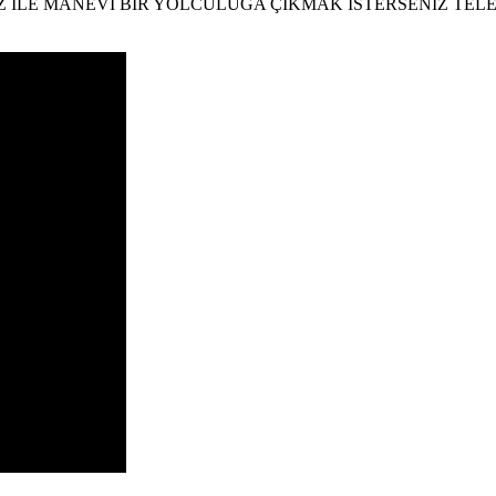
 İLE MANEVİ BİR YOLCULUĞA ÇIKMAK İSTERSENİZ TE