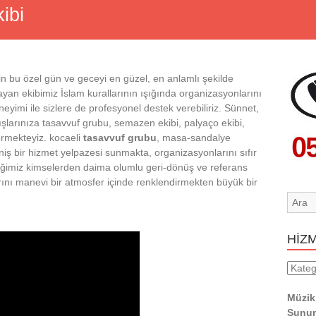
ibi
in bu özel gün ve geceyi en güzel, en anlamlı şekilde
yan ekibimiz İslam kurallarının ışığında organizasyonlarını
neyimi ile sizlere de profesyonel destek verebiliriz. Sünnet,
lışlarınıza tasavvuf grubu, semazen ekibi, palyaço ekibi,
ermekteyiz. kocaeli
tasavvuf grubu
, masa-sandalye
ş bir hizmet yelpazesi sunmakta, organizasyonlarını sıfır
diğimiz kimselerden daima olumlu geri-dönüş ve referans
rını manevi bir atmosfer içinde renklendirmekten büyük bir
HİZ
HİZM
YERL
Müzik
Sunum