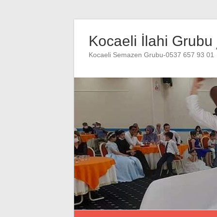
Skip
to
Kocaeli İlahi Grubu
content
Kocaeli Semazen Grubu-0537 657 93 01