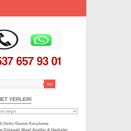
Ara
MET YERLERİ
ET
ERİ
li:Gelin Damat Karşılama
:Girizgah Meal:Ayetler & Hadisler