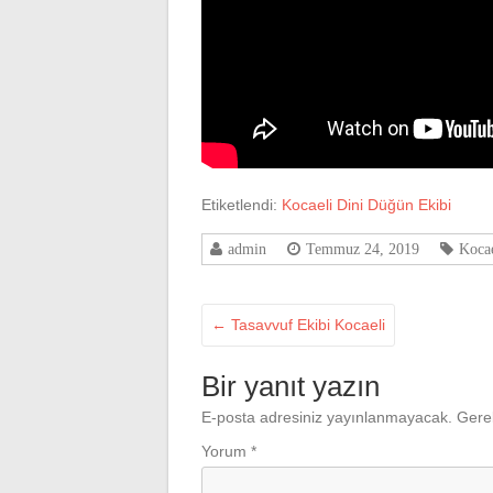
Etiketlendi:
Kocaeli Dini Düğün Ekibi
admin
Temmuz 24, 2019
Koca
←
Tasavvuf Ekibi Kocaeli
Bir yanıt yazın
E-posta adresiniz yayınlanmayacak.
Gerek
Yorum
*