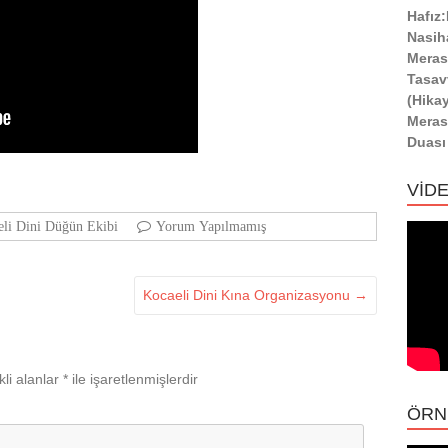
Hafız
Nasih
Meras
Tasav
(Hika
Meras
Duası
VİD
eli Dini Düğün Ekibi
Yorum Yapılmamış
Kocaeli Dini Kına Organizasyonu
→
li alanlar
*
ile işaretlenmişlerdir
ÖRN