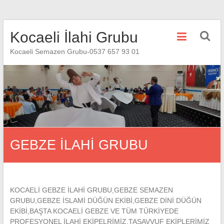
Skip
Kocaeli İlahi Grubu
to
content
Kocaeli Semazen Grubu-0537 657 93 01
GEBZE İLAHİ GRUBU
KOCAELİ GEBZE İLAHİ GRUBU,GEBZE SEMAZEN
GRUBU,GEBZE İSLAMİ DÜĞÜN EKİBİ,GEBZE DİNİ DÜĞÜN
EKİBİ,BAŞTA KOCAELİ GEBZE VE TÜM TÜRKİYEDE
PROFESYONEL İLAHİ EKİPELRİMİZ,TASAVVUF EKİPLERİMİZ