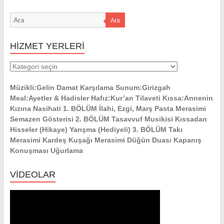
Ara
HİZMET YERLERİ
HİZMET
YERLERİ
Müzikli:Gelin Damat Karşılama Sunum:Girizgah
Meal:Ayetler & Hadisler Hafız:Kur’an Tilaveti Kıssa:Annenin
Kızına Nasihati 1. BÖLÜM İlahi, Ezgi, Marş Pasta Merasimi
Semazen Gösterisi 2. BÖLÜM Tasavvuf Musikisi Kıssadan
Hisseler (Hikaye) Yarışma (Hediyeli) 3. BÖLÜM Takı
Merasimi Kardeş Kuşağı Merasimi Düğün Duası Kapanış
Konuşması Uğurlama
VİDEOLAR