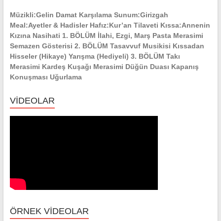
YERLERİ
Müzikli:Gelin Damat Karşılama Sunum:Girizgah
Meal:Ayetler & Hadisler Hafız:Kur’an Tilaveti Kıssa:Annenin
Kızına Nasihati 1. BÖLÜM İlahi, Ezgi, Marş Pasta Merasimi
Semazen Gösterisi 2. BÖLÜM Tasavvuf Musikisi Kıssadan
Hisseler (Hikaye) Yarışma (Hediyeli) 3. BÖLÜM Takı
Merasimi Kardeş Kuşağı Merasimi Düğün Duası Kapanış
Konuşması Uğurlama
VİDEOLAR
ÖRNEK VİDEOLAR