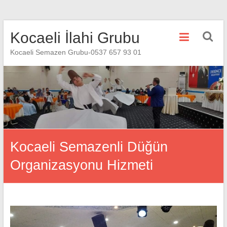
Skip
Kocaeli İlahi Grubu
to
content
Kocaeli Semazen Grubu-0537 657 93 01
Kocaeli Semazenli Düğün
Organizasyonu Hizmeti