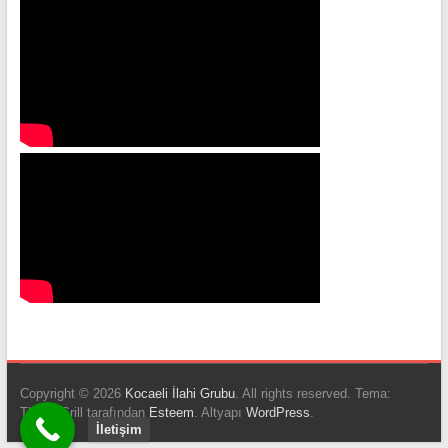
Copyright © 2026
Kocaeli İlahi Grubu
. All rights reserved. Tema:
ThemeGrill tarafından
Esteem
. Altyapı
WordPress
.
İletişim