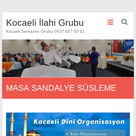
Skip
Kocaeli İlahi Grubu
to
content
Kocaeli Semazen Grubu-0537 657 93 01
MASA SANDALYE SÜSLEME