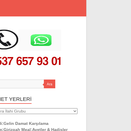
Ara
MET YERLERİ
ET
ERİ
li:Gelin Damat Karşılama
:Girizgah Meal:Ayetler & Hadisler