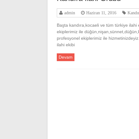
admin
Haziran 11, 2016
Kandır
Başta kandıra,kocaeli ve tüm türkiye ilah
ekiplerimiz ile düğün,nişan,sünnet,düğün,k
profesyonel ekiplerimiz ile hizmetinizdeyiz
ilahi ekibi
Devam