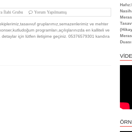
Hafız
Nasih
a İlahi Grubu
Yorum Yapılmamış
Meras
Tasav
i ekiplerimiz,tasavvuf gruplarımız,semazenlerimiz ve mehter
(Hika
onser,kutludoğum programları,açılışlarınızda en kalliteli ve
Meras
. detaylar için lütfen iletişime geçiniz. 05376579301 kandıra
Duası
VİD
ÖRN