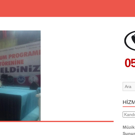
HİZ
HİZM
YERL
Müzik
Sunum