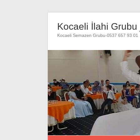
Skip
to
Kocaeli İlahi Grubu
content
Kocaeli Semazen Grubu-0537 657 93 01