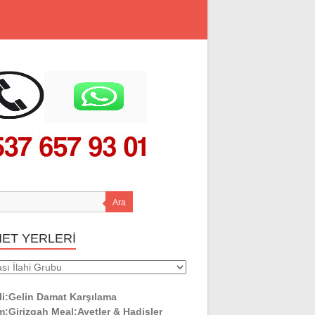
Ara
MET YERLERİ
ET
ERİ
li:Gelin Damat Karşılama
:Girizgah Meal:Ayetler & Hadisler