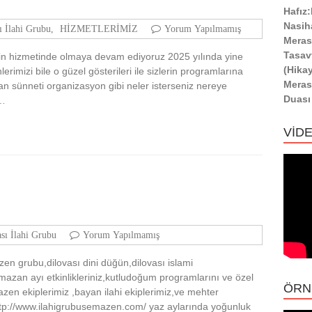
Hafız
Nasih
ı İlahi Grubu
,
HİZMETLERİMİZ
Yorum Yapılmamış
Meras
Tasav
in hizmetinde olmaya devam ediyoruz 2025 yılında yine
(Hika
rimizi bile o güzel gösterileri ile sizlerin programlarına
Meras
n sünneti organizasyon gibi neler isterseniz nereye
Duası
z…
VİD
sı İlahi Grubu
Yorum Yapılmamış
zen grubu,dilovası dini düğün,dilovası islami
azan ayı etkinlikleriniz,kutludoğum programlarını ve özel
ÖRN
azen ekiplerimiz ,bayan ilahi ekiplerimiz,ve mehter
z.http://www.ilahigrubusemazen.com/ yaz aylarında yoğunluk