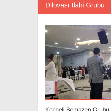
Dilovası İlahi Grubu
Kocaeli Semazen Grubu