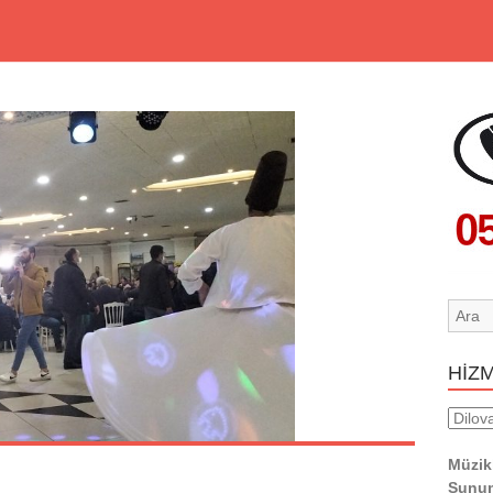
HİZ
HİZM
YERL
Müzik
Sunum