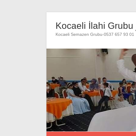
Skip
to
Kocaeli İlahi Grubu
content
Kocaeli Semazen Grubu-0537 657 93 01