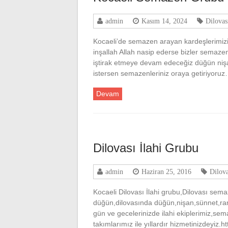
admin
Kasım 14, 2024
Dilovas
Kocaeli’de semazen arayan kardeşlerimiz
inşallah Allah nasip ederse bizler semazenle
iştirak etmeye devam edeceğiz düğün nişa
istersen semazenleriniz oraya getiriyoru
Devam
Dilovası İlahi Grubu
admin
Haziran 25, 2016
Dilova
Kocaeli Dilovası İlahi grubu,Dilovası sema
düğün,dilovasında düğün,nişan,sünnet,ram
gün ve gecelerinizde ilahi ekiplerimiz,sem
takımlarımız ile yıllardır hizmetinizdeyi