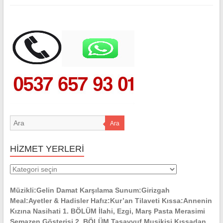
Ara
HİZMET YERLERİ
HİZMET
YERLERİ
Müzikli:Gelin Damat Karşılama Sunum:Girizgah
Meal:Ayetler & Hadisler Hafız:Kur’an Tilaveti Kıssa:Annenin
Kızına Nasihati 1. BÖLÜM İlahi, Ezgi, Marş Pasta Merasimi
Semazen Gösterisi 2. BÖLÜM Tasavvuf Musikisi Kıssadan