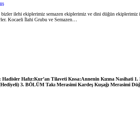
ış
a bizler ilehi ekiplerimiz semazen ekiplerimiz ve dini düğün ekiplerim
kürler. Kocaeli İlahi Grubu ve Semazen…
adisler Hafız:Kur’an Tilaveti Kıssa:Annenin Kızına Nasihati 1.
 (Hediyeli) 3. BÖLÜM Takı Merasimi Kardeş Kuşağı Merasimi D