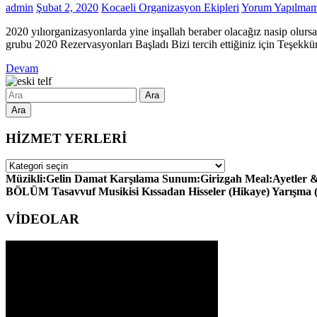
admin
Şubat 2, 2020
Kocaeli Organizasyon Ekipleri
Yorum Yapılmam
2020 yılıorganizasyonlarda yine inşallah beraber olacağız nasip olurs
grubu 2020 Rezervasyonları Başladı Bizi tercih ettiğiniz için Teşek
Devam
Ara
HİZMET YERLERİ
HİZMET
YERLERİ
Müzikli:Gelin Damat Karşılama Sunum:Girizgah Meal:Ayetler & H
BÖLÜM Tasavvuf Musikisi Kıssadan Hisseler (Hikaye) Yarışma
VİDEOLAR