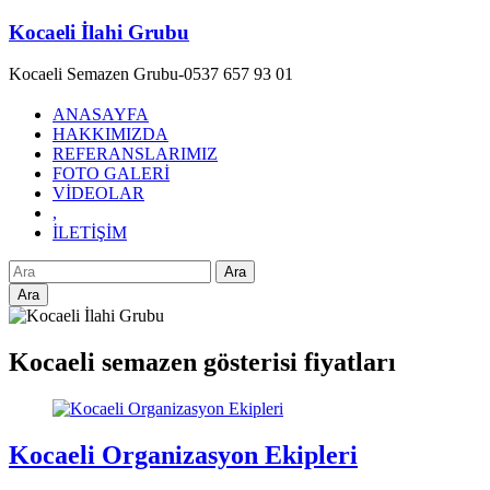
Skip
Kocaeli İlahi Grubu
to
content
Kocaeli Semazen Grubu-0537 657 93 01
ANASAYFA
HAKKIMIZDA
REFERANSLARIMIZ
FOTO GALERİ
VİDEOLAR
,
İLETİŞİM
Ara
Kocaeli semazen gösterisi fiyatları
Kocaeli Organizasyon Ekipleri