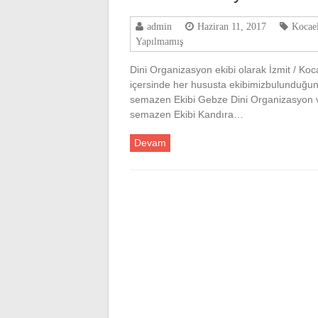
admin
Haziran 11, 2017
Kocael
Yapılmamış
Dini Organizasyon ekibi olarak İzmit / Koc
içersinde her hususta ekibimizbulunduğunu 
semazen Ekibi Gebze Dini Organizasyon ve
semazen Ekibi Kandıra…
Devam