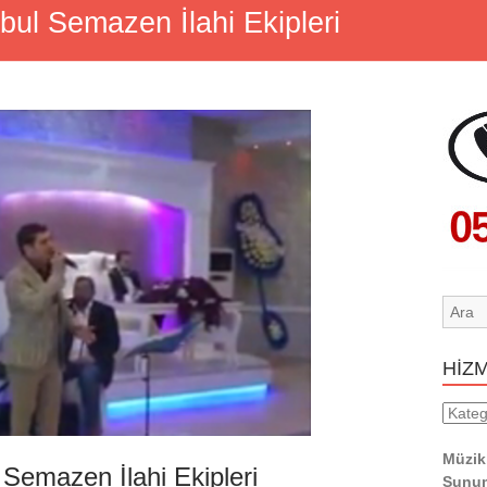
bul Semazen İlahi Ekipleri
HİZ
HİZM
YERL
Müzik
 Semazen İlahi Ekipleri
Sunum