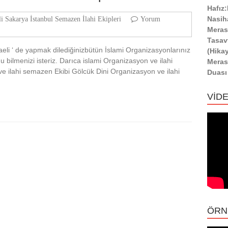
Hafız
Nasih
i Sakarya İstanbul Semazen İlahi Ekipleri
Yorum
Meras
Tasav
aeli ‘ de yapmak dilediğinizbütün İslami Organizasyonlarınız
(Hika
bilmenizi isteriz. Darıca islami Organizasyon ve ilahi
Meras
 ilahi semazen Ekibi Gölcük Dini Organizasyon ve ilahi
Duası
VİD
ÖRN