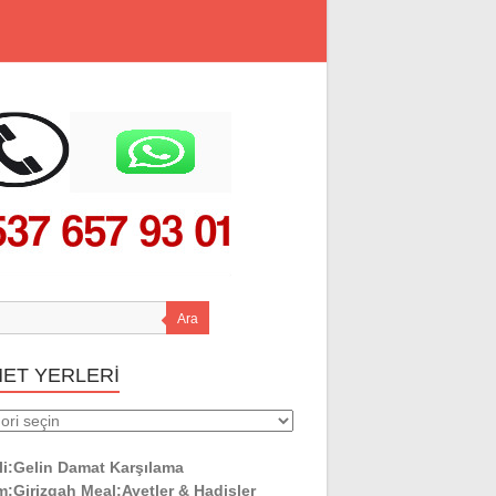
Ara
MET YERLERİ
ET
ERİ
li:Gelin Damat Karşılama
:Girizgah Meal:Ayetler & Hadisler