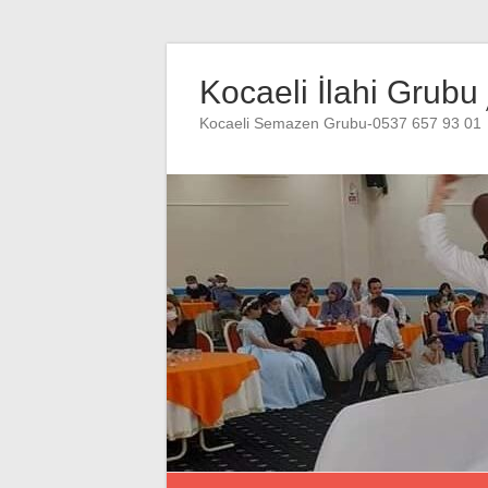
Skip
to
Kocaeli İlahi Grubu
content
Kocaeli Semazen Grubu-0537 657 93 01