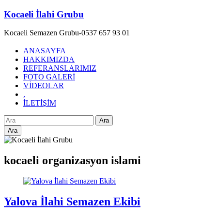
Skip
Kocaeli İlahi Grubu
to
content
Kocaeli Semazen Grubu-0537 657 93 01
ANASAYFA
HAKKIMIZDA
REFERANSLARIMIZ
FOTO GALERİ
VİDEOLAR
,
İLETİŞİM
Ara
kocaeli organizasyon islami
Yalova İlahi Semazen Ekibi