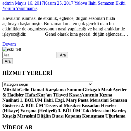
admin
Mayıs 16, 2017
Kasım 25, 2017
Yalova İlahi Semazen Ekibi
Yorum Yapılmamış
Havaların ısınması ile etkinlik, eğlence, düğün sezonları hızla
açılmaya başlanmıştır. Bu zamanlarda en çok gerekli olan bu
etkinlikler de organizasyonun nasıl yapılacağı ve hangi aralıklar ile
işleyeceğidir. Genel olarak kına gecesi, düğün eğlencesi,…
Devam
Ara
HİZMET YERLERİ
HİZMET
YERLERİ
Müzikli:Gelin Damat Karşılama Sunum:Girizgah Meal:Ayetler
& Hadisler Hafız:Kur’an Tilaveti Kıssa:Annenin Kızına
Nasihati 1. BÖLÜM İlahi, Ezgi, Marş Pasta Merasimi Semazen
Gösterisi 2. BÖLÜM Tasavvuf Musikisi Kıssadan Hisseler
(Hikaye) Yarışma (Hediyeli) 3. BÖLÜM Takı Merasimi Kardeş
Kuşağı Merasimi Düğün Duası Kapanış Konuşması Uğurlama
VİDEOLAR