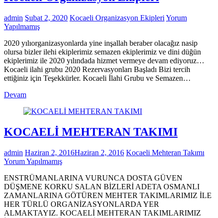
admin
Şubat 2, 2020
Kocaeli Organizasyon Ekipleri
Yorum
Yapılmamış
2020 yılıorganizasyonlarda yine inşallah beraber olacağız nasip
olursa bizler ilehi ekiplerimiz semazen ekiplerimiz ve dini düğün
ekiplerimiz ile 2020 yılındada hizmet vermeye devam ediyoruz…
Kocaeli ilahi grubu 2020 Rezervasyonları Başladı Bizi tercih
ettiğiniz için Teşekkürler. Kocaeli İlahi Grubu ve Semazen…
Devam
KOCAELİ MEHTERAN TAKIMI
admin
Haziran 2, 2016
Haziran 2, 2016
Kocaeli Mehteran Takımı
Yorum Yapılmamış
ENSTRÜMANLARINA VURUNCA DOSTA GÜVEN
DÜŞMENE KORKU SALAN BİZLERİ ADETA OSMANLI
ZAMANLARINA GÖTÜREN MEHTER TAKIMLARIMIZ İLE
HER TÜRLÜ ORGANİZASYONLARDA YER
ALMAKTAYIZ. KOCAELİ MEHTERAN TAKIMLARIMIZ