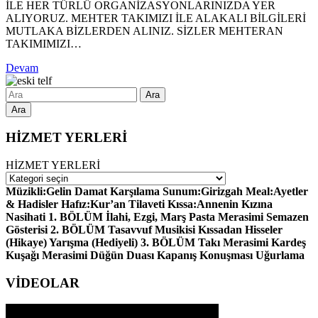
İLE HER TÜRLÜ ORGANİZASYONLARINIZDA YER
ALIYORUZ. MEHTER TAKIMIZI İLE ALAKALI BİLGİLERİ
MUTLAKA BİZLERDEN ALINIZ. SİZLER MEHTERAN
TAKIMIMIZI…
Devam
Ara
HİZMET YERLERİ
HİZMET YERLERİ
Müzikli:Gelin Damat Karşılama Sunum:Girizgah Meal:Ayetler
& Hadisler Hafız:Kur’an Tilaveti Kıssa:Annenin Kızına
Nasihati 1. BÖLÜM İlahi, Ezgi, Marş Pasta Merasimi Semazen
Gösterisi 2. BÖLÜM Tasavvuf Musikisi Kıssadan Hisseler
(Hikaye) Yarışma (Hediyeli) 3. BÖLÜM Takı Merasimi Kardeş
Kuşağı Merasimi Düğün Duası Kapanış Konuşması Uğurlama
VİDEOLAR