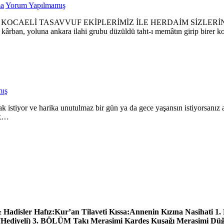
ma
Yorum Yapılmamış
İZ KOCAELİ TASAVVUF EKİPLERİMİZ İLE HERDAİM SİZLE
oluna ankara ilahi grubu düzüldü taht-ı memâtın girip birer kol
ış
ak istiyor ve harika unutulmaz bir gün ya da gece yaşansın istiyorsanız a
ek…
adisler Hafız:Kur’an Tilaveti Kıssa:Annenin Kızına Nasihati 1.
 (Hediyeli) 3. BÖLÜM Takı Merasimi Kardeş Kuşağı Merasimi D