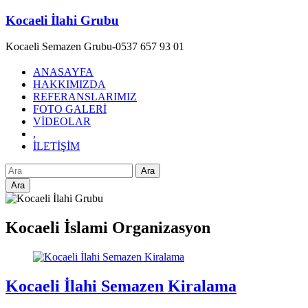
Skip
Kocaeli İlahi Grubu
to
content
Kocaeli Semazen Grubu-0537 657 93 01
ANASAYFA
HAKKIMIZDA
REFERANSLARIMIZ
FOTO GALERİ
VİDEOLAR
,
İLETİŞİM
Ara
Kocaeli İslami Organizasyon
Kocaeli İlahi Semazen Kiralama