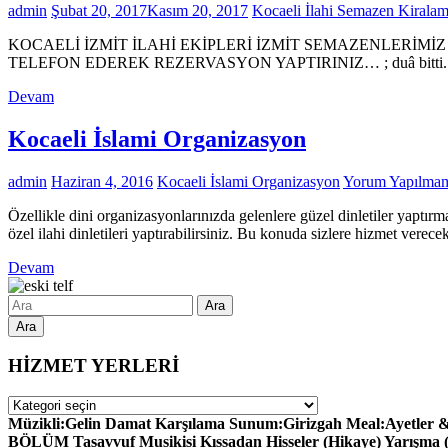
admin
Şubat 20, 2017
Kasım 20, 2017
Kocaeli İlahi Semazen Kirala
KOCAELİ İZMİT İLAHİ EKİPLERİ İZMİT SEMAZENLERİM
TELEFON EDEREK REZERVASYON YAPTIRINIZ… ; duâ bitti. kârban, y
Devam
Kocaeli İslami Organizasyon
admin
Haziran 4, 2016
Kocaeli İslami Organizasyon
Yorum Yapılmam
Özellikle dini organizasyonlarınızda gelenlere güzel dinletiler yaptırm
özel ilahi dinletileri yaptırabilirsiniz. Bu konuda sizlere hizmet verec
Devam
Ara
HİZMET YERLERİ
HİZMET
YERLERİ
Müzikli:Gelin Damat Karşılama Sunum:Girizgah Meal:Ayetler & H
BÖLÜM Tasavvuf Musikisi Kıssadan Hisseler (Hikaye) Yarışma