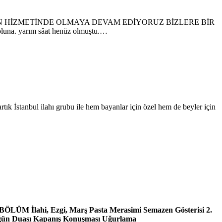
RİN HİZMETİNDE OLMAYA DEVAM EDİYORUZ BİZLERE BİR
una. yarım sâat henüz olmuştu.…
rtık İstanbul ilahı grubu ile hem bayanlar için özel hem de beyler için
 BÖLÜM İlahi, Ezgi, Marş Pasta Merasimi Semazen Gösterisi 2.
üğün Duası Kapanış Konuşması Uğurlama