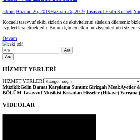
admin
Haziran 26, 2019
Haziran 26, 2019
Tasavvuf Ekibi Kocaeli
Yo
Kocaeli tasavvuf ekibi sizlerin de aktivitelerini süslesin dilerseniz b
ezgileri icra etmektedir. Bunun için en etkin müzisyenlerimizi sizle
Devam
Ara
HİZMET YERLERİ
HİZMET YERLERİ
Müzikli:Gelin Damat Karşılama Sunum:Girizgah Meal:Ayetler & H
BÖLÜM Tasavvuf Musikisi Kıssadan Hisseler (Hikaye) Yarışma
VİDEOLAR