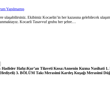
rum Yapılmamış
izlere ulaşabilirsiniz. Ekibimiz Kocaelin’in her kazasına gelebilecek ulaş
re sunmaktayız. Kocaeli Tasavvuf grubu her şehre…
adisler Hafız:Kur’an Tilaveti Kıssa:Annenin Kızına Nasihati 1.
 (Hediyeli) 3. BÖLÜM Takı Merasimi Kardeş Kuşağı Merasimi D