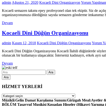
admin
Ağustos 21, 2020
Kocaeli Dini Organizasyon
Yorum Yapılmam
Kocaeli semazen takımı epey profesyonel olan tek ekiptir. Siz de açılış
organizasyonunuza dilediğiniz sayıda semazen gönderme imkanımız b
Devam
Kocaeli Dini Düğün Organizasyonu
admin
Kasım 12, 2018
Kocaeli Dini Düğün Organizasyonu
Yorum Ya
Kocaeli Dini Düğün Organizasyonu Kocaeli İlahili düğünlerde söylenil
olunacak bir kutlamaya ulaşacaktır. İsterseniz kadınayrı, erkek ayrı s
Devam
Ara
HİZMET YERLERİ
HİZMET
YERLERİ
Müzikli:Gelin Damat Karşılama Sunum:Girizgah Meal:Ayetler & H
BÖLÜM Tasavvuf Musikisi Kıssadan Hisseler (Hikaye) Yarışma