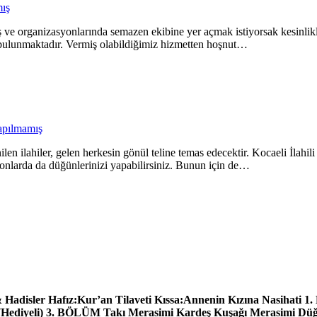
ış
 ve organizasyonlarında semazen ekibine yer açmak istiyorsak kesinlikle b
ulunmaktadır. Vermiş olabildiğimiz hizmetten hoşnut…
pılmamış
en ilahiler, gelen herkesin gönül teline temas edecektir. Kocaeli İlah
alonlarda da düğünlerinizi yapabilirsiniz. Bunun için de…
adisler Hafız:Kur’an Tilaveti Kıssa:Annenin Kızına Nasihati 1.
 (Hediyeli) 3. BÖLÜM Takı Merasimi Kardeş Kuşağı Merasimi D