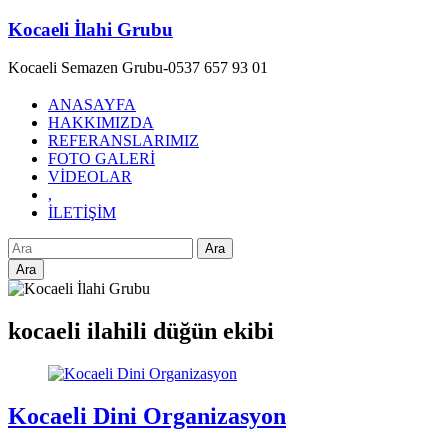
Skip
Kocaeli İlahi Grubu
to
content
Kocaeli Semazen Grubu-0537 657 93 01
ANASAYFA
HAKKIMIZDA
REFERANSLARIMIZ
FOTO GALERİ
VİDEOLAR
,
İLETİŞİM
Ara
kocaeli ilahili düğün ekibi
Kocaeli Dini Organizasyon