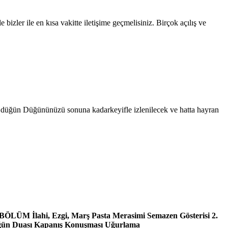
izler ile en kısa vakitte iletişime geçmelisiniz. Birçok açılış ve
ili düğün Düğününüzü sonuna kadarkeyifle izlenilecek ve hatta hayran
 BÖLÜM İlahi, Ezgi, Marş Pasta Merasimi Semazen Gösterisi 2.
üğün Duası Kapanış Konuşması Uğurlama