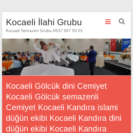
Skip
Kocaeli İlahi Grubu
to
content
Kocaeli Semazen Grubu-0537 657 93 01
Kocaeli Gölcük dini Cemiyet
Kocaeli Gölcük semazenli
Cemiyet Kocaeli Kandıra islami
düğün ekibi Kocaeli Kandıra dini
düğün ekibi Kocaeli Kandıra