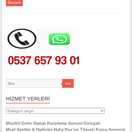
Devam
Ara
HİZMET YERLERİ
HİZMET
YERLERİ
Müzikli:Gelin Damat Karşılama Sunum:Girizgah
Meal:Ayetler & Hadisler Hafız:Kur’an Tilaveti Kıssa:Annenin