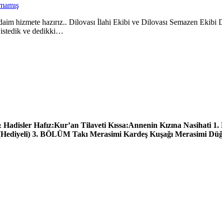
lmamış
 daim hizmete hazırız.. Dilovası İlahi Ekibi ve Dilovası Semazen Ekibi D
m istedik ve dedikki…
adisler Hafız:Kur’an Tilaveti Kıssa:Annenin Kızına Nasihati 1.
 (Hediyeli) 3. BÖLÜM Takı Merasimi Kardeş Kuşağı Merasimi D