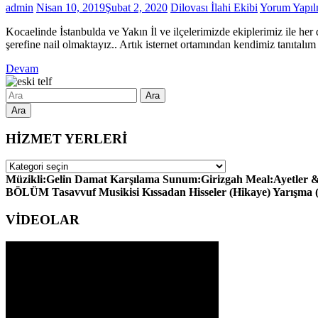
admin
Nisan 10, 2019
Şubat 2, 2020
Dilovası İlahi Ekibi
Yorum Yapı
Kocaelinde İstanbulda ve Yakın İl ve ilçelerimizde ekiplerimiz ile her
şerefine nail olmaktayız.. Artık isternet ortamından kendimiz tanıtalı
Devam
Ara
HİZMET YERLERİ
HİZMET
YERLERİ
Müzikli:Gelin Damat Karşılama Sunum:Girizgah Meal:Ayetler & H
BÖLÜM Tasavvuf Musikisi Kıssadan Hisseler (Hikaye) Yarışma
VİDEOLAR