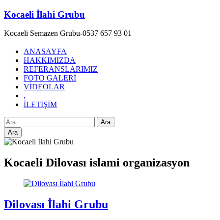
Skip
Kocaeli İlahi Grubu
to
content
Kocaeli Semazen Grubu-0537 657 93 01
ANASAYFA
HAKKIMIZDA
REFERANSLARIMIZ
FOTO GALERİ
VİDEOLAR
,
İLETİŞİM
Ara
Kocaeli Dilovası islami organizasyon
Dilovası İlahi Grubu