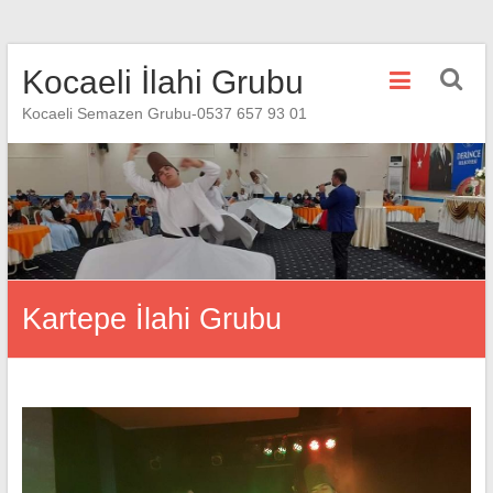
Skip
Kocaeli İlahi Grubu
to
content
Kocaeli Semazen Grubu-0537 657 93 01
Kartepe İlahi Grubu