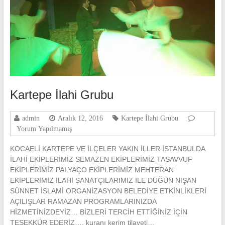
Kartepe İlahi Grubu
admin
Aralık 12, 2016
Kartepe İlahi Grubu
Yorum Yapılmamış
KOCAELİ KARTEPE VE İLÇELER YAKIN İLLER İSTANBULDA
İLAHİ EKİPLERİMİZ SEMAZEN EKİPLERİMİZ TASAVVUF
EKİPLERİMİZ PALYAÇO EKİPLERİMİZ MEHTERAN
EKİPLERİMİZ İLAHİ SANATÇILARIMIZ İLE DÜĞÜN NİŞAN
SÜNNET İSLAMİ ORGANİZASYON BELEDİYE ETKİNLİKLERİ
AÇILIŞLAR RAMAZAN PROGRAMLARINIZDA
HİZMETİNİZDEYİZ… BİZLERİ TERCİH ETTİĞİNİZ İÇİN
TEŞEKKÜR EDERİZ…. kuranı kerim tilaveti…