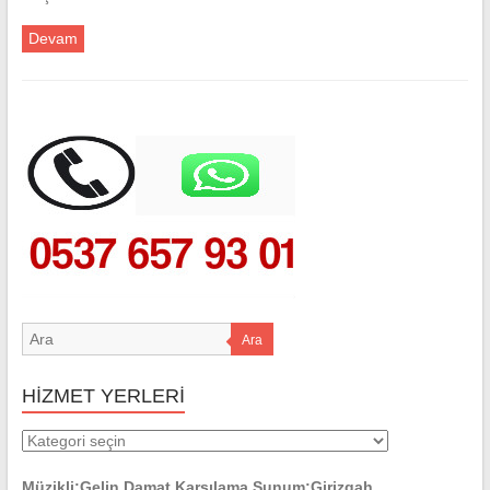
Devam
Ara
HİZMET YERLERİ
HİZMET
YERLERİ
Müzikli:Gelin Damat Karşılama Sunum:Girizgah