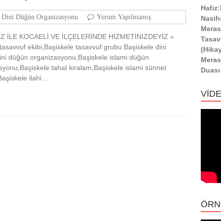
Hafız
i Dini Düğün Organizasyonu
Yorum Yapılmamış
Nasih
Meras
Z İLE KOCAELİ VE İLÇELERİNDE HİZMETİNİZDEYİZ »
Tasav
e tasavvuf ekibi,Başiskele tasavvuf grubu Başiskele dini
(Hika
ini düğün organizasyonu,Başiskele islami düğün
Meras
yonu,Başiskele tahat kiralam,Başiskele islami sünnet
Duası
Başiskele ilahi…
VİD
ÖRN