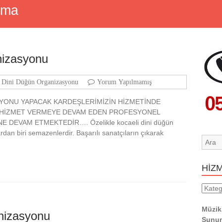
ama
nizasyonu
i Dini Düğün Organizasyonu
Yorum Yapılmamış
YONU YAPACAK KARDEŞLERİMİZİN HİZMETİNDE
 HİZMET VERMEYE DEVAM EDEN PROFESYONEL
E DEVAM ETMEKTEDİR…. Özelikle kocaeli dini düğün
an biri semazenlerdir. Başarılı sanatçıların çıkarak
HİZ
HİZM
YERL
Müzik
nizasyonu
Sunum