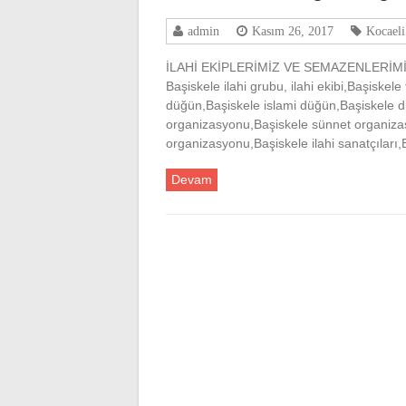
admin
Kasım 26, 2017
Kocael
İLAHİ EKİPLERİMİZ VE SEMAZENLERİMİ
Başiskele ilahi grubu, ilahi ekibi,Başiskel
düğün,Başiskele islami düğün,Başiskele d
organizasyonu,Başiskele sünnet organizas
organizasyonu,Başiskele ilahi sanatçıları,
Devam