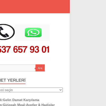
Ara
MET YERLERİ
ET
ERİ
li:Gelin Damat Karşılama
:Girizgah Meal:Ayetler & Hadisler