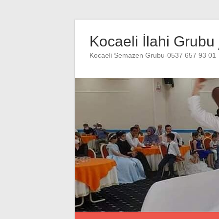
Skip
to
Kocaeli İlahi Grubu
content
Kocaeli Semazen Grubu-0537 657 93 01