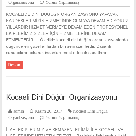
Organizasyonu
Yorum Yapılmamış
KOCAELİDE DİNİ DÜĞÜĞN ORGANİZASYONU YAPACAK
KARDEŞLERİMİZİN HİZMETİNDE OLMAYA DEVAM EDİYORUZ
YILLARDIR HİZMET VERMEYE DEVAM EDEN PROFESYONEL
EKİPLERİMİZ SİZLER İÇİN HİZMETLERİNE DEVAM
ETMEKTEDİR…. Özelikle kocaeli dini düğün organizasyonlarda
düğünde en güzel anlardan biri semazenlerdir. Başarılı
sanatçıların çıkarak insanları mest edecek sanatlarını…
Devam
Kocaeli Dini Düğün Organizasyonu
admin
Kasım 26, 2017
Kocaeli Dini Düğün
Organizasyonu
Yorum Yapılmamış
İLAHİ EKİPLERİMİZ VE SEMAZENLERİMİZ İLE KOCAELİ VE
İLÇELERİNDE HİZMETİNİZDEYİZ » Başiskele ilahi grubu, ilahi