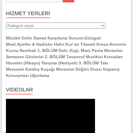
HİZMET YERLERİ
HİZMET
YERLERİ
Müzikli:Gelin Damat Karşılama Sunum:Girizgah
Meal:Ayetler & Hadisler Hafız:Kur’an Tilaveti Kıssa:Annenin
Kızına Nasihati 1. BÖLÜM İlahi, Ezgi, Marş Pasta Merasimi
Semazen Gösterisi 2. BÖLÜM Tasavvuf Musikisi Kıssadan
Hisseler (Hikaye) Yarışma (Hediyeli) 3. BÖLÜM Takı
Merasimi Kardeş Kuşağı Merasimi Düğün Duası Kapanış
Konuşması Uğurlama
VİDEOLAR