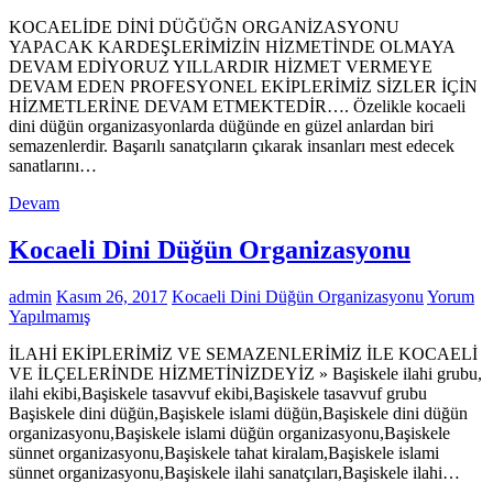
KOCAELİDE DİNİ DÜĞÜĞN ORGANİZASYONU
YAPACAK KARDEŞLERİMİZİN HİZMETİNDE OLMAYA
DEVAM EDİYORUZ YILLARDIR HİZMET VERMEYE
DEVAM EDEN PROFESYONEL EKİPLERİMİZ SİZLER İÇİN
HİZMETLERİNE DEVAM ETMEKTEDİR…. Özelikle kocaeli
dini düğün organizasyonlarda düğünde en güzel anlardan biri
semazenlerdir. Başarılı sanatçıların çıkarak insanları mest edecek
sanatlarını…
Devam
Kocaeli Dini Düğün Organizasyonu
admin
Kasım 26, 2017
Kocaeli Dini Düğün Organizasyonu
Yorum
Yapılmamış
İLAHİ EKİPLERİMİZ VE SEMAZENLERİMİZ İLE KOCAELİ
VE İLÇELERİNDE HİZMETİNİZDEYİZ » Başiskele ilahi grubu,
ilahi ekibi,Başiskele tasavvuf ekibi,Başiskele tasavvuf grubu
Başiskele dini düğün,Başiskele islami düğün,Başiskele dini düğün
organizasyonu,Başiskele islami düğün organizasyonu,Başiskele
sünnet organizasyonu,Başiskele tahat kiralam,Başiskele islami
sünnet organizasyonu,Başiskele ilahi sanatçıları,Başiskele ilahi…