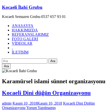
Skip
Kocaeli İlahi Grubu
to
content
Kocaeli Semazen Grubu-0537 657 93 01
ANASAYFA
HAKKIMIZDA
REFERANSLARIMIZ
FOTO GALERİ
VİDEOLAR
,
İLETİŞİM
Ara
Karamürsel islami sünnet organizasyonu
Kocaeli Dini düğün Organizasyonu
admin
Kasım 10, 2018
Kasım 10, 2018
Kocaeli Dini Düğün
Organizasyonu
Yorum Yapılmamış