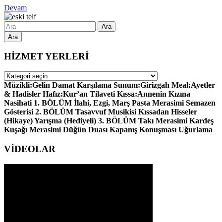
Devam
Ara
HİZMET YERLERİ
HİZMET
YERLERİ
Müzikli:Gelin Damat Karşılama Sunum:Girizgah Meal:Ayetler
& Hadisler Hafız:Kur’an Tilaveti Kıssa:Annenin Kızına
Nasihati 1. BÖLÜM İlahi, Ezgi, Marş Pasta Merasimi Semazen
Gösterisi 2. BÖLÜM Tasavvuf Musikisi Kıssadan Hisseler
(Hikaye) Yarışma (Hediyeli) 3. BÖLÜM Takı Merasimi Kardeş
Kuşağı Merasimi Düğün Duası Kapanış Konuşması Uğurlama
VİDEOLAR