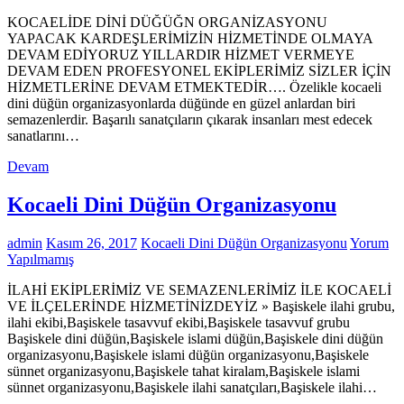
KOCAELİDE DİNİ DÜĞÜĞN ORGANİZASYONU
YAPACAK KARDEŞLERİMİZİN HİZMETİNDE OLMAYA
DEVAM EDİYORUZ YILLARDIR HİZMET VERMEYE
DEVAM EDEN PROFESYONEL EKİPLERİMİZ SİZLER İÇİN
HİZMETLERİNE DEVAM ETMEKTEDİR…. Özelikle kocaeli
dini düğün organizasyonlarda düğünde en güzel anlardan biri
semazenlerdir. Başarılı sanatçıların çıkarak insanları mest edecek
sanatlarını…
Devam
Kocaeli Dini Düğün Organizasyonu
admin
Kasım 26, 2017
Kocaeli Dini Düğün Organizasyonu
Yorum
Yapılmamış
İLAHİ EKİPLERİMİZ VE SEMAZENLERİMİZ İLE KOCAELİ
VE İLÇELERİNDE HİZMETİNİZDEYİZ » Başiskele ilahi grubu,
ilahi ekibi,Başiskele tasavvuf ekibi,Başiskele tasavvuf grubu
Başiskele dini düğün,Başiskele islami düğün,Başiskele dini düğün
organizasyonu,Başiskele islami düğün organizasyonu,Başiskele
sünnet organizasyonu,Başiskele tahat kiralam,Başiskele islami
sünnet organizasyonu,Başiskele ilahi sanatçıları,Başiskele ilahi…