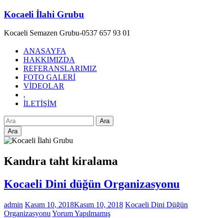
Skip
Kocaeli İlahi Grubu
to
content
Kocaeli Semazen Grubu-0537 657 93 01
ANASAYFA
HAKKIMIZDA
REFERANSLARIMIZ
FOTO GALERİ
VİDEOLAR
,
İLETİŞİM
Ara
Kandıra taht kiralama
Kocaeli Dini düğün Organizasyonu
admin
Kasım 10, 2018
Kasım 10, 2018
Kocaeli Dini Düğün
Organizasyonu
Yorum Yapılmamış