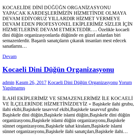
KOCAELİDE DİNİ DÜĞÜĞN ORGANİZASYONU
YAPACAK KARDEŞLERİMİZİN HİZMETİNDE OLMAYA
DEVAM EDİYORUZ YILLARDIR HİZMET VERMEYE
DEVAM EDEN PROFESYONEL EKİPLERİMİZ SİZLER İÇİN
HİZMETLERİNE DEVAM ETMEKTEDİR…. Özelikle kocaeli
dini düğün organizasyonlarda düğünde en güzel anlardan biri
semazenlerdir. Başarılı sanatçıların çıkarak insanları mest edecek
sanatlarını…
Devam
Kocaeli Dini Düğün Organizasyonu
admin
Kasım 26, 2017
Kocaeli Dini Düğün Organizasyonu
Yorum
Yapılmamış
İLAHİ EKİPLERİMİZ VE SEMAZENLERİMİZ İLE KOCAELİ
VE İLÇELERİNDE HİZMETİNİZDEYİZ » Başiskele ilahi grubu,
ilahi ekibi,Başiskele tasavvuf ekibi,Başiskele tasavvuf grubu
Başiskele dini düğün,Başiskele islami düğün,Başiskele dini düğün
organizasyonu,Başiskele islami düğün organizasyonu,Başiskele
sünnet organizasyonu,Başiskele tahat kiralam,Başiskele islami
sünnet organizasyonu,Başiskele ilahi sanatçıları,Başiskele ilahi…