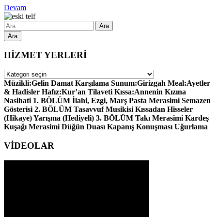
Devam
Ara
HİZMET YERLERİ
HİZMET
YERLERİ
Müzikli:Gelin Damat Karşılama Sunum:Girizgah Meal:Ayetler
& Hadisler Hafız:Kur’an Tilaveti Kıssa:Annenin Kızına
Nasihati 1. BÖLÜM İlahi, Ezgi, Marş Pasta Merasimi Semazen
Gösterisi 2. BÖLÜM Tasavvuf Musikisi Kıssadan Hisseler
(Hikaye) Yarışma (Hediyeli) 3. BÖLÜM Takı Merasimi Kardeş
Kuşağı Merasimi Düğün Duası Kapanış Konuşması Uğurlama
VİDEOLAR