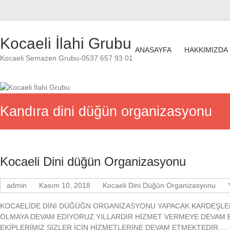
Skip
to
Kocaeli İlahi Grubu
content
ANASAYFA
HAKKIMIZDA
Kocaeli Semazen Grubu-0537 657 93 01
Kandıra dini düğün organizasyonu
Kocaeli Dini düğün Organizasyonu
admin
Kasım 10, 2018
Kocaeli Dini Düğün Organizasyonu
KOCAELİDE DİNİ DÜĞÜĞN ORGANİZASYONU YAPACAK KARDEŞLER
OLMAYA DEVAM EDİYORUZ YILLARDIR HİZMET VERMEYE DEVAM
EKİPLERİMİZ SİZLER İÇİN HİZMETLERİNE DEVAM ETMEKTEDİR…. Özel