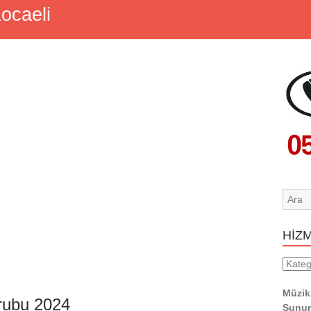
ocaeli
HİZ
HİZM
YERL
Müzik
rubu 2024
Sunum