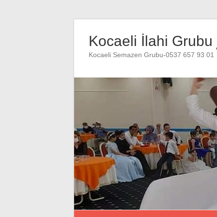
Skip
to
Kocaeli İlahi Grubu
content
Kocaeli Semazen Grubu-0537 657 93 01