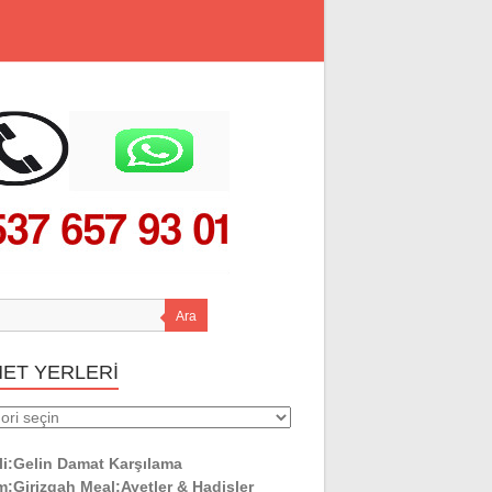
Ara
MET YERLERİ
ET
ERİ
li:Gelin Damat Karşılama
:Girizgah Meal:Ayetler & Hadisler