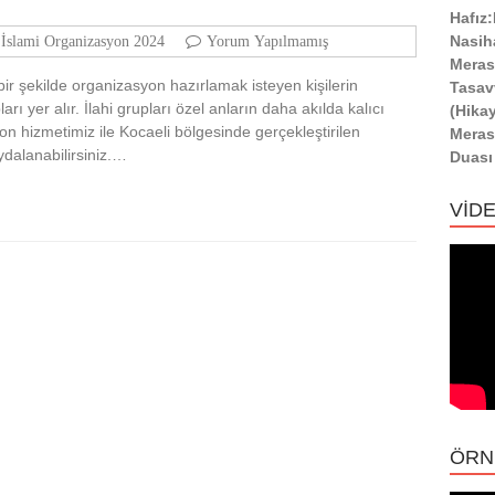
Hafız
Nasih
 İslami Organizasyon 2024
Yorum Yapılmamış
Meras
bir şekilde organizasyon hazırlamak isteyen kişilerin
Tasav
arı yer alır. İlahi grupları özel anların daha akılda kalıcı
(Hika
on hizmetimiz ile Kocaeli bölgesinde gerçekleştirilen
Meras
ydalanabilirsiniz.…
Duası
VİD
ÖRN