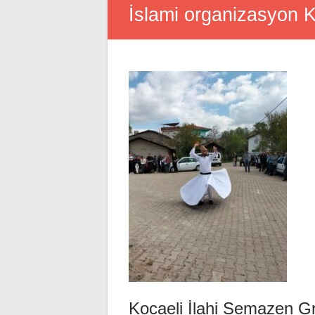
İslami organizasyon K
Kocaeli İlahi Semazen G