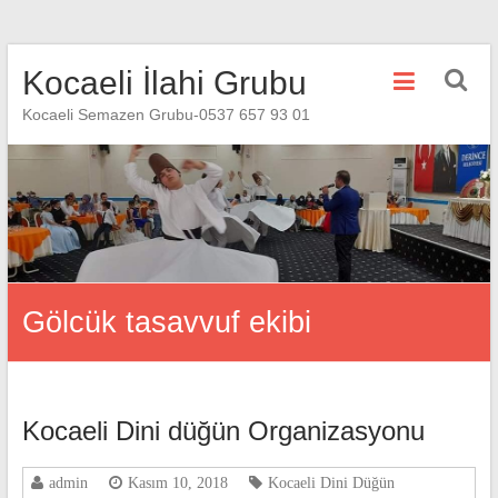
Skip
Kocaeli İlahi Grubu
to
content
Kocaeli Semazen Grubu-0537 657 93 01
Gölcük tasavvuf ekibi
Kocaeli Dini düğün Organizasyonu
admin
Kasım 10, 2018
Kocaeli Dini Düğün