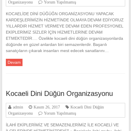
Organizasyonu
Yorum Yapılmamış
KOCAELİDE DİNİ DÜĞÜĞN ORGANİZASYONU YAPACAK
KARDEŞLERİMİZİN HİZMETİNDE OLMAYA DEVAM EDİYORUZ
YILLARDIR HİZMET VERMEYE DEVAM EDEN PROFESYONEL
EKİPLERİMİZ SİZLER İÇİN HİZMETLERİNE DEVAM
ETMEKTEDİR…. Özelikle kocaeli dini düğün organizasyonlarda
düğünde en güzel anlardan biri semazenlerdir. Başarılı
sanatçıların çıkarak insanları mest edecek sanatlarını…
Devam
Kocaeli Dini Düğün Organizasyonu
admin
Kasım 26, 2017
Kocaeli Dini Düğün
Organizasyonu
Yorum Yapılmamış
İLAHİ EKİPLERİMİZ VE SEMAZENLERİMİZ İLE KOCAELİ VE
İLÇELERİNDE HİZMETİNİZDEYİZ » Başiskele ilahi grubu, ilahi