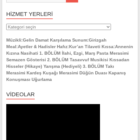
HİZMET YERLERİ
HİZMET
YERLERİ
Müzikli:Gelin Damat Karşılama Sunum:Girizgah
Meal:Ayetler & Hadisler Hafız:Kur’an Tilaveti Kıssa:Annenin
Kızına Nasihati 1. BÖLÜM İlahi, Ezgi, Marş Pasta Merasimi
Semazen Gösterisi 2. BÖLÜM Tasavvuf Musikisi Kıssadan
Hisseler (Hikaye) Yarışma (Hediyeli) 3. BÖLÜM Takı
Merasimi Kardeş Kuşağı Merasimi Düğün Duası Kapanış
Konuşması Uğurlama
VİDEOLAR