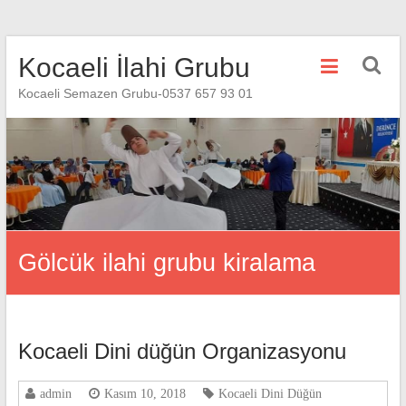
Skip
Kocaeli İlahi Grubu
to
content
Kocaeli Semazen Grubu-0537 657 93 01
Gölcük ilahi grubu kiralama
Kocaeli Dini düğün Organizasyonu
admin
Kasım 10, 2018
Kocaeli Dini Düğün