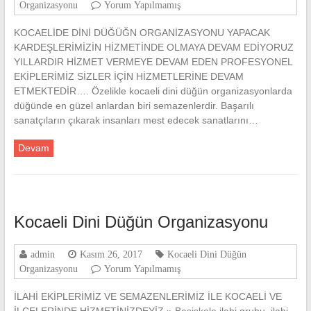
Organizasyonu
Yorum Yapılmamış
KOCAELİDE DİNİ DÜĞÜĞN ORGANİZASYONU YAPACAK
KARDEŞLERİMİZİN HİZMETİNDE OLMAYA DEVAM EDİYORUZ
YILLARDIR HİZMET VERMEYE DEVAM EDEN PROFESYONEL
EKİPLERİMİZ SİZLER İÇİN HİZMETLERİNE DEVAM
ETMEKTEDİR…. Özelikle kocaeli dini düğün organizasyonlarda
düğünde en güzel anlardan biri semazenlerdir. Başarılı
sanatçıların çıkarak insanları mest edecek sanatlarını…
Devam
Kocaeli Dini Düğün Organizasyonu
admin
Kasım 26, 2017
Kocaeli Dini Düğün
Organizasyonu
Yorum Yapılmamış
İLAHİ EKİPLERİMİZ VE SEMAZENLERİMİZ İLE KOCAELİ VE
İLÇELERİNDE HİZMETİNİZDEYİZ » Başiskele ilahi grubu, ilahi