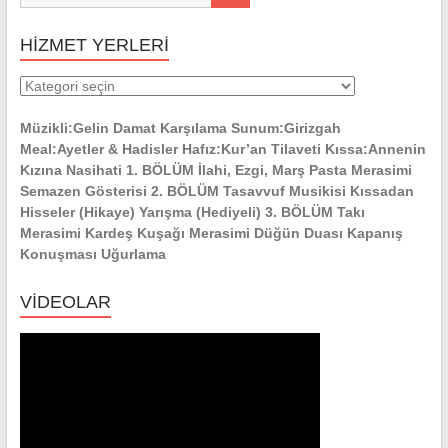
HİZMET YERLERİ
HİZMET
YERLERİ
Müzikli:Gelin Damat Karşılama Sunum:Girizgah
Meal:Ayetler & Hadisler Hafız:Kur’an Tilaveti Kıssa:Annenin
Kızına Nasihati 1. BÖLÜM İlahi, Ezgi, Marş Pasta Merasimi
Semazen Gösterisi 2. BÖLÜM Tasavvuf Musikisi Kıssadan
Hisseler (Hikaye) Yarışma (Hediyeli) 3. BÖLÜM Takı
Merasimi Kardeş Kuşağı Merasimi Düğün Duası Kapanış
Konuşması Uğurlama
VİDEOLAR