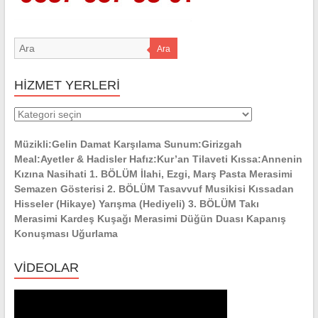
Ara
HİZMET YERLERİ
HİZMET
YERLERİ
Müzikli:Gelin Damat Karşılama Sunum:Girizgah
Meal:Ayetler & Hadisler Hafız:Kur’an Tilaveti Kıssa:Annenin
Kızına Nasihati 1. BÖLÜM İlahi, Ezgi, Marş Pasta Merasimi
Semazen Gösterisi 2. BÖLÜM Tasavvuf Musikisi Kıssadan
Hisseler (Hikaye) Yarışma (Hediyeli) 3. BÖLÜM Takı
Merasimi Kardeş Kuşağı Merasimi Düğün Duası Kapanış
Konuşması Uğurlama
VİDEOLAR