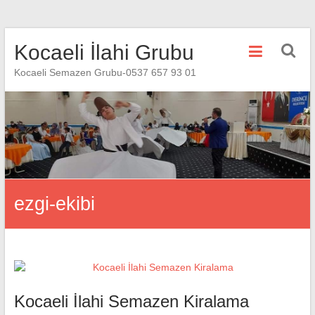
Skip
Kocaeli İlahi Grubu
to
content
Kocaeli Semazen Grubu-0537 657 93 01
ezgi-ekibi
Kocaeli İlahi Semazen Kiralama