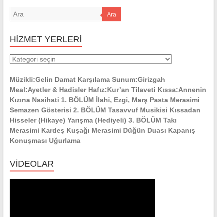
Ara
HİZMET YERLERİ
HİZMET
YERLERİ
Müzikli:Gelin Damat Karşılama Sunum:Girizgah
Meal:Ayetler & Hadisler Hafız:Kur’an Tilaveti Kıssa:Annenin
Kızına Nasihati 1. BÖLÜM İlahi, Ezgi, Marş Pasta Merasimi
Semazen Gösterisi 2. BÖLÜM Tasavvuf Musikisi Kıssadan
Hisseler (Hikaye) Yarışma (Hediyeli) 3. BÖLÜM Takı
Merasimi Kardeş Kuşağı Merasimi Düğün Duası Kapanış
Konuşması Uğurlama
VİDEOLAR