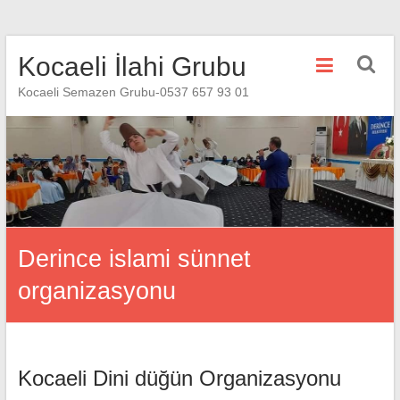
Skip
Kocaeli İlahi Grubu
to
content
Kocaeli Semazen Grubu-0537 657 93 01
Derince islami sünnet
organizasyonu
Kocaeli Dini düğün Organizasyonu