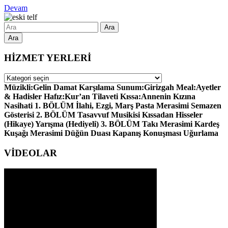
Devam
Ara
HİZMET YERLERİ
HİZMET
YERLERİ
Müzikli:Gelin Damat Karşılama Sunum:Girizgah Meal:Ayetler
& Hadisler Hafız:Kur’an Tilaveti Kıssa:Annenin Kızına
Nasihati 1. BÖLÜM İlahi, Ezgi, Marş Pasta Merasimi Semazen
Gösterisi 2. BÖLÜM Tasavvuf Musikisi Kıssadan Hisseler
(Hikaye) Yarışma (Hediyeli) 3. BÖLÜM Takı Merasimi Kardeş
Kuşağı Merasimi Düğün Duası Kapanış Konuşması Uğurlama
VİDEOLAR