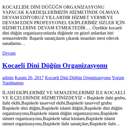
KOCAELİDE DİNİ DÜĞÜĞN ORGANİZASYONU
YAPACAK KARDEŞLERİMİZİN HİZMETİNDE OLMAYA
DEVAM EDİYORUZ YILLARDIR HİZMET VERMEYE
DEVAM EDEN PROFESYONEL EKİPLERİMİZ SİZLER İÇİN
HİZMETLERİNE DEVAM ETMEKTEDİR…. Özelikle kocaeli
dini düğün organizasyonlarda düğünde en güzel anlardan biri
semazenlerdir. Başarılı sanatçıların çıkarak insanları mest edecek
sanatlarını…
Devam
Kocaeli Dini Düğün Organizasyonu
admin
Kasım 26, 2017
Kocaeli Dini Düğün Organizasyonu
Yorum
Yapılmamış
İLAHİ EKİPLERİMİZ VE SEMAZENLERİMİZ İLE KOCAELİ
VE İLÇELERİNDE HİZMETİNİZDEYİZ » Başiskele ilahi grubu,
ilahi ekibi,Başiskele tasavvuf ekibi,Başiskele tasavvuf grubu
Başiskele dini düğün,Başiskele islami düğün,Başiskele dini düğün
organizasyonu,Başiskele islami düğün organizasyonu,Başiskele
sünnet organizasyonu,Başiskele tahat kiralam,Başiskele islami
sünnet organizasyonu,Başiskele ilahi sanatçıları,Başiskele ilahi…