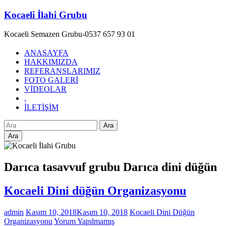
Skip
Kocaeli İlahi Grubu
to
content
Kocaeli Semazen Grubu-0537 657 93 01
ANASAYFA
HAKKIMIZDA
REFERANSLARIMIZ
FOTO GALERİ
VİDEOLAR
,
İLETİŞİM
Ara
Darıca tasavvuf grubu Darıca dini düğün
Kocaeli Dini düğün Organizasyonu
admin
Kasım 10, 2018
Kasım 10, 2018
Kocaeli Dini Düğün
Organizasyonu
Yorum Yapılmamış