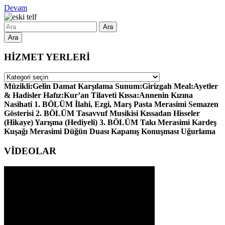
Devam
Ara
HİZMET YERLERİ
HİZMET
YERLERİ
Müzikli:Gelin Damat Karşılama Sunum:Girizgah Meal:Ayetler
& Hadisler Hafız:Kur’an Tilaveti Kıssa:Annenin Kızına
Nasihati 1. BÖLÜM İlahi, Ezgi, Marş Pasta Merasimi Semazen
Gösterisi 2. BÖLÜM Tasavvuf Musikisi Kıssadan Hisseler
(Hikaye) Yarışma (Hediyeli) 3. BÖLÜM Takı Merasimi Kardeş
Kuşağı Merasimi Düğün Duası Kapanış Konuşması Uğurlama
VİDEOLAR