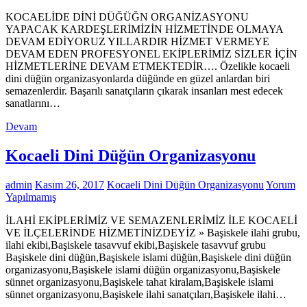
KOCAELİDE DİNİ DÜĞÜĞN ORGANİZASYONU
YAPACAK KARDEŞLERİMİZİN HİZMETİNDE OLMAYA
DEVAM EDİYORUZ YILLARDIR HİZMET VERMEYE
DEVAM EDEN PROFESYONEL EKİPLERİMİZ SİZLER İÇİN
HİZMETLERİNE DEVAM ETMEKTEDİR…. Özelikle kocaeli
dini düğün organizasyonlarda düğünde en güzel anlardan biri
semazenlerdir. Başarılı sanatçıların çıkarak insanları mest edecek
sanatlarını…
Devam
Kocaeli Dini Düğün Organizasyonu
admin
Kasım 26, 2017
Kocaeli Dini Düğün Organizasyonu
Yorum
Yapılmamış
İLAHİ EKİPLERİMİZ VE SEMAZENLERİMİZ İLE KOCAELİ
VE İLÇELERİNDE HİZMETİNİZDEYİZ » Başiskele ilahi grubu,
ilahi ekibi,Başiskele tasavvuf ekibi,Başiskele tasavvuf grubu
Başiskele dini düğün,Başiskele islami düğün,Başiskele dini düğün
organizasyonu,Başiskele islami düğün organizasyonu,Başiskele
sünnet organizasyonu,Başiskele tahat kiralam,Başiskele islami
sünnet organizasyonu,Başiskele ilahi sanatçıları,Başiskele ilahi…