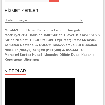
HİZMET YERLERİ
HİZMET
YERLERİ
Müzikli:Gelin Damat Karşılama Sunum:Girizgah
Meal:Ayetler & Hadisler Hafız:Kur’an Tilaveti Kıssa:Annenin
Kızına Nasihati 1. BÖLÜM İlahi, Ezgi, Marş Pasta Merasimi
Semazen Gösterisi 2. BÖLÜM Tasavvuf Musikisi Kıssadan
Hisseler (Hikaye) Yarışma (Hediyeli) 3. BÖLÜM Takı
Merasimi Kardeş Kuşağı Merasimi Düğün Duası Kapanış
Konuşması Uğurlama
VİDEOLAR