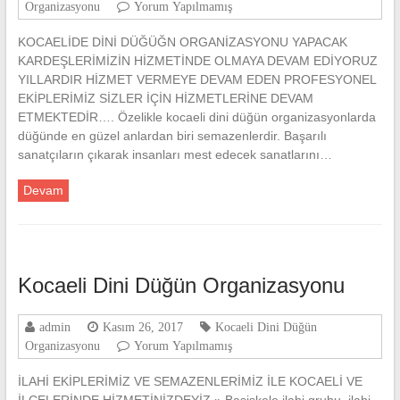
Organizasyonu
Yorum Yapılmamış
KOCAELİDE DİNİ DÜĞÜĞN ORGANİZASYONU YAPACAK
KARDEŞLERİMİZİN HİZMETİNDE OLMAYA DEVAM EDİYORUZ
YILLARDIR HİZMET VERMEYE DEVAM EDEN PROFESYONEL
EKİPLERİMİZ SİZLER İÇİN HİZMETLERİNE DEVAM
ETMEKTEDİR…. Özelikle kocaeli dini düğün organizasyonlarda
düğünde en güzel anlardan biri semazenlerdir. Başarılı
sanatçıların çıkarak insanları mest edecek sanatlarını…
Devam
Kocaeli Dini Düğün Organizasyonu
admin
Kasım 26, 2017
Kocaeli Dini Düğün
Organizasyonu
Yorum Yapılmamış
İLAHİ EKİPLERİMİZ VE SEMAZENLERİMİZ İLE KOCAELİ VE
İLÇELERİNDE HİZMETİNİZDEYİZ » Başiskele ilahi grubu, ilahi