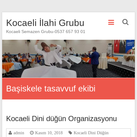
Skip
Kocaeli İlahi Grubu
to
content
Kocaeli Semazen Grubu-0537 657 93 01
Başiskele tasavvuf ekibi
Kocaeli Dini düğün Organizasyonu
admin
Kasım 10, 2018
Kocaeli Dini Düğün