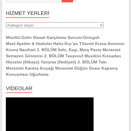
HİZMET YERLERİ
HİZMET
YERLERİ
Müzikli:Gelin Damat Karşılama Sunum:Girizgah
Meal:Ayetler & Hadisler Hafız:Kur’an Tilaveti Kıssa:Annenin
Kızına Nasihati 1. BÖLÜM İlahi, Ezgi, Marş Pasta Merasimi
Semazen Gösterisi 2. BÖLÜM Tasavvuf Musikisi Kıssadan
Hisseler (Hikaye) Yarışma (Hediyeli) 3. BÖLÜM Takı
Merasimi Kardeş Kuşağı Merasimi Düğün Duası Kapanış
Konuşması Uğurlama
VİDEOLAR