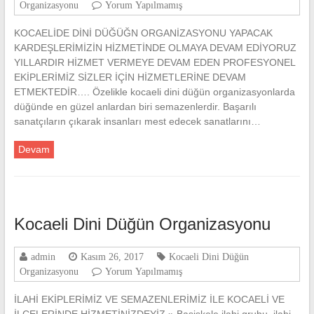
Organizasyonu
Yorum Yapılmamış
KOCAELİDE DİNİ DÜĞÜĞN ORGANİZASYONU YAPACAK
KARDEŞLERİMİZİN HİZMETİNDE OLMAYA DEVAM EDİYORUZ
YILLARDIR HİZMET VERMEYE DEVAM EDEN PROFESYONEL
EKİPLERİMİZ SİZLER İÇİN HİZMETLERİNE DEVAM
ETMEKTEDİR…. Özelikle kocaeli dini düğün organizasyonlarda
düğünde en güzel anlardan biri semazenlerdir. Başarılı
sanatçıların çıkarak insanları mest edecek sanatlarını…
Devam
Kocaeli Dini Düğün Organizasyonu
admin
Kasım 26, 2017
Kocaeli Dini Düğün
Organizasyonu
Yorum Yapılmamış
İLAHİ EKİPLERİMİZ VE SEMAZENLERİMİZ İLE KOCAELİ VE
İLÇELERİNDE HİZMETİNİZDEYİZ » Başiskele ilahi grubu, ilahi