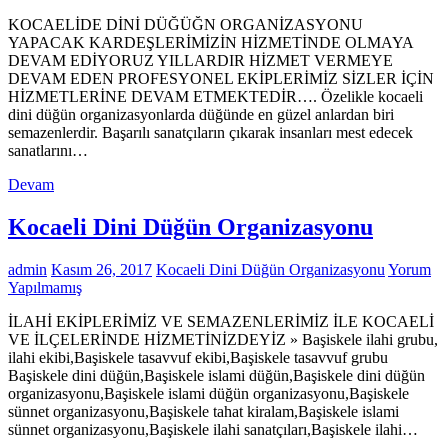
KOCAELİDE DİNİ DÜĞÜĞN ORGANİZASYONU
YAPACAK KARDEŞLERİMİZİN HİZMETİNDE OLMAYA
DEVAM EDİYORUZ YILLARDIR HİZMET VERMEYE
DEVAM EDEN PROFESYONEL EKİPLERİMİZ SİZLER İÇİN
HİZMETLERİNE DEVAM ETMEKTEDİR…. Özelikle kocaeli
dini düğün organizasyonlarda düğünde en güzel anlardan biri
semazenlerdir. Başarılı sanatçıların çıkarak insanları mest edecek
sanatlarını…
Devam
Kocaeli Dini Düğün Organizasyonu
admin
Kasım 26, 2017
Kocaeli Dini Düğün Organizasyonu
Yorum
Yapılmamış
İLAHİ EKİPLERİMİZ VE SEMAZENLERİMİZ İLE KOCAELİ
VE İLÇELERİNDE HİZMETİNİZDEYİZ » Başiskele ilahi grubu,
ilahi ekibi,Başiskele tasavvuf ekibi,Başiskele tasavvuf grubu
Başiskele dini düğün,Başiskele islami düğün,Başiskele dini düğün
organizasyonu,Başiskele islami düğün organizasyonu,Başiskele
sünnet organizasyonu,Başiskele tahat kiralam,Başiskele islami
sünnet organizasyonu,Başiskele ilahi sanatçıları,Başiskele ilahi…