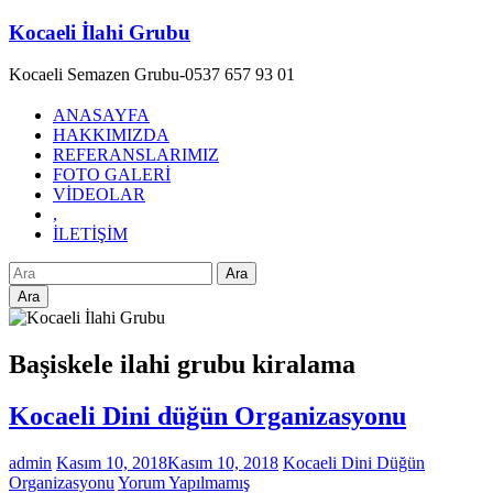
Skip
Kocaeli İlahi Grubu
to
content
Kocaeli Semazen Grubu-0537 657 93 01
ANASAYFA
HAKKIMIZDA
REFERANSLARIMIZ
FOTO GALERİ
VİDEOLAR
,
İLETİŞİM
Ara
Başiskele ilahi grubu kiralama
Kocaeli Dini düğün Organizasyonu
admin
Kasım 10, 2018
Kasım 10, 2018
Kocaeli Dini Düğün
Organizasyonu
Yorum Yapılmamış