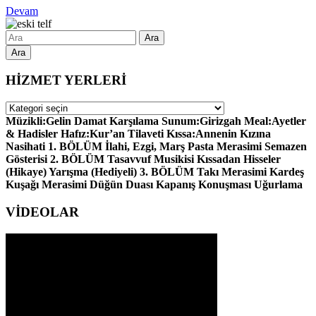
Devam
Ara
HİZMET YERLERİ
HİZMET
YERLERİ
Müzikli:Gelin Damat Karşılama Sunum:Girizgah Meal:Ayetler
& Hadisler Hafız:Kur’an Tilaveti Kıssa:Annenin Kızına
Nasihati 1. BÖLÜM İlahi, Ezgi, Marş Pasta Merasimi Semazen
Gösterisi 2. BÖLÜM Tasavvuf Musikisi Kıssadan Hisseler
(Hikaye) Yarışma (Hediyeli) 3. BÖLÜM Takı Merasimi Kardeş
Kuşağı Merasimi Düğün Duası Kapanış Konuşması Uğurlama
VİDEOLAR